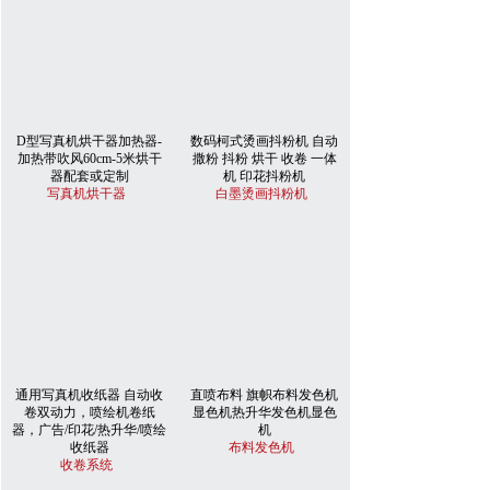
D型写真机烘干器加热器-
数码柯式烫画抖粉机 自动
加热带吹风60cm-5米烘干
撒粉 抖粉 烘干 收卷 一体
器配套或定制
机 印花抖粉机
写真机烘干器
白墨烫画抖粉机
通用写真机收纸器 自动收
直喷布料 旗帜布料发色机
卷双动力，喷绘机卷纸
显色机热升华发色机显色
器，广告/印花/热升华/喷绘
机
收纸器
布料发色机
收卷系统