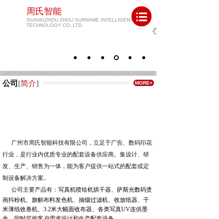
周氏智能
GUANGZHOU ZHOU SURNAME INTELLIGENT
TECHNOLOGY
CO.,LTD.
公司
[
简介
]
MORE+
广州市周氏智能科技有限公司，立足于广告、数码印花
行业，是行业内优质专业的配套设备供应商。集设计、研
发、生产、销售为一体，能为客户提供一站式的配套或定
制设备解决方案。
公司主要产品有：
写真机喷绘机烘干器、
萨斯光数码烫
画抖粉机、旗帜布料发色机、抽烟过滤机、收放纸器、千
米薄纸收卷机、3.2米大幅面收布器、各类写真UV连供墨
盒
，同时可按客户需求设计和生产配套设备. . . . .