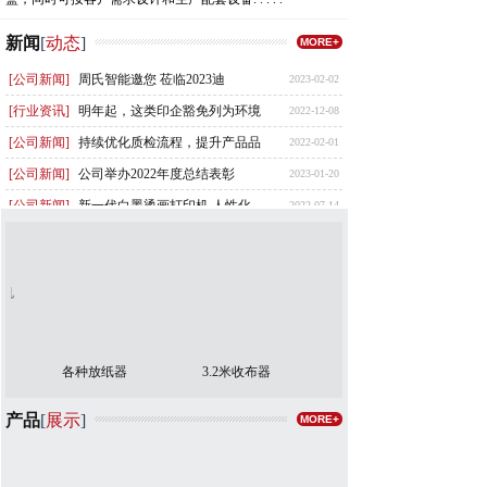
新闻
[
动态
]
MORE+
[公司新闻]
周氏智能邀您 莅临2023迪
2023-02-02
[行业资讯]
明年起，这类印企豁免列为环境
2022-12-08
[公司新闻]
持续优化质检流程，提升产品品
2022-02-01
[公司新闻]
公司举办2022年度总结表彰
2023-01-20
[公司新闻]
新一代白墨烫画打印机 人性化
2022-07-14
机
各种放纸器
3.2米收布器
连供墨盒墨瓶
产品
[
展示
]
MORE+