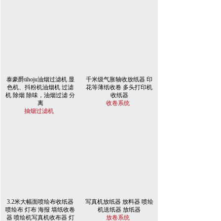
泰豪爵tihoju油烟过滤机 显
千米级气胀轴收放纸器 印
色机、抖粉机油烟机 过滤
花等薄纸收卷 多头打印机
机 除烟 除味，油烟过滤 分
收纸器
离
收卷系统
抽烟过滤机
3.2米大幅面喷绘布收纸器
写真机放纸器 放料器 喷绘
喷绘布 灯布 海报 墙纸收卷
机送纸器 放纸器
器 喷绘机写真机收布器 灯
放卷系统