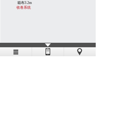
箱布3.2m
收卷系统
连供墨盒4x4，连续供墨系
UV打印机大供墨盒 UV墨
统 大墨瓶 墨桶 4x8容量
瓶 墨桶 白墨墨瓶带搅拌 缺
1L-1.5L-2.5L-5L
墨报警功能 连供墨盒4x4
写真机供墨系统
供墨系统 容量 1L-1.5L-
2.5L-5L
写真机供墨系统
共 10 条记录
1